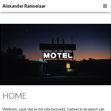
Alexander Ramselaar
NAAR
PRIMAI
DE
MENU
INHOUD
SPRINGEN
HOME
Welkom. Leuk dat je m’n site bezoekt. Geheel in de geest van