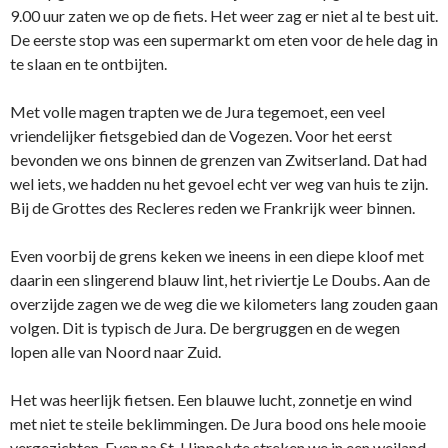
9.00 uur zaten we op de fiets. Het weer zag er niet al te best uit.
De eerste stop was een supermarkt om eten voor de hele dag in
te slaan en te ontbijten.
Met volle magen trapten we de Jura tegemoet, een veel
vriendelijker fietsgebied dan de Vogezen. Voor het eerst
bevonden we ons binnen de grenzen van Zwitserland. Dat had
wel iets, we hadden nu het gevoel echt ver weg van huis te zijn.
Bij de Grottes des Recleres reden we Frankrijk weer binnen.
Even voorbij de grens keken we ineens in een diepe kloof met
daarin een slingerend blauw lint, het riviertje Le Doubs. Aan de
overzijde zagen we de weg die we kilometers lang zouden gaan
volgen. Dit is typisch de Jura. De bergruggen en de wegen
lopen alle van Noord naar Zuid.
Het was heerlijk fietsen. Een blauwe lucht, zonnetje en wind
met niet te steile beklimmingen. De Jura bood ons hele mooie
vergezichten. Even na St. Hippolyte streken we in een weiland