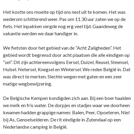
Het kostte ons moeite op tijd ons nest uit te komen. Het was
wederom schitterend weer. Pas om 11.30 uur zaten we op de
fiets. Het inpakken vergde nog erg veel tijd. Gaandeweg de
vakantie werden we daar handiger in.
We fietsten door het gebied van de “Acht Zaligheden”. Het
gebied wordt begrensd door acht plaatsen die alle eindigen op
“sel”. Dit zijn achtereenvolgens Eersel, Duizel, Reusel, Steensel,
Hulsel. Netersel, Knegsel en Wintersel. We reden België in. Dat
was direct te merken. Slechte wegen met gaten en een zeer
matige wegbewijzering.
De Belgische Kempen kondigden zich aan. Bij een boer haalden
we melk en fris water. De dorpjes en stadjes waar we doorheen
kwamen hadden grappige namen: Balen, Peer, Opoeteren, Niel
bij As, Genoelselderen. De rit eindigde in Zutendaal op een
Nederlandse camping in België.