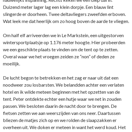
Duizend meter lager lag een klein dorpje. Een blauw lint
slingerde er doorheen. Twee deltavliegers zweefden erboven.
Wat leek me dat heerlijk om zo hoog boven de aarde te vliegen.
Om half elf arriveerden we in Le Markstein, een uitgestorven
wintersportplaatsje op 1.176 meter hoogte. Hier probeerden
we een geschikte plaats te vinden om de tent op te zetten.
Overal waar we het vroegen zeiden ze “non” of deden ze
moeilijk.
De lucht begon te betrekken en het zag er naar uit dat een
noodweer zou losbarsten. We belandden achter een verlaten
hotel en ik wilde meteen beginnen met het opzetten van de
tent. Peter ontdekte echter een hutje waar we net in zouden
passen. We besloten daarin de nacht door te brengen. De
fietsen zetten we aan weerszijden van ons neer. Daartussen
bliezen de matjes zich op en we rolden de slaapzakken er
overheen uit. We doken er meteen in want het werd koud. Het