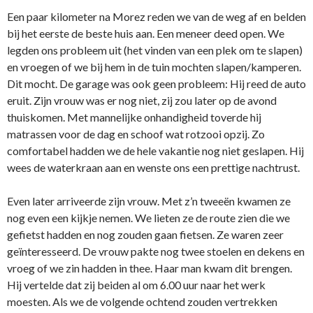
Een paar kilometer na Morez reden we van de weg af en belden
bij het eerste de beste huis aan. Een meneer deed open. We
legden ons probleem uit (het vinden van een plek om te slapen)
en vroegen of we bij hem in de tuin mochten slapen/kamperen.
Dit mocht. De garage was ook geen probleem: Hij reed de auto
eruit. Zijn vrouw was er nog niet, zij zou later op de avond
thuiskomen. Met mannelijke onhandigheid toverde hij
matrassen voor de dag en schoof wat rotzooi opzij. Zo
comfortabel hadden we de hele vakantie nog niet geslapen. Hij
wees de waterkraan aan en wenste ons een prettige nachtrust.
Even later arriveerde zijn vrouw. Met z’n tweeën kwamen ze
nog even een kijkje nemen. We lieten ze de route zien die we
gefietst hadden en nog zouden gaan fietsen. Ze waren zeer
geïnteresseerd. De vrouw pakte nog twee stoelen en dekens en
vroeg of we zin hadden in thee. Haar man kwam dit brengen.
Hij vertelde dat zij beiden al om 6.00 uur naar het werk
moesten. Als we de volgende ochtend zouden vertrekken