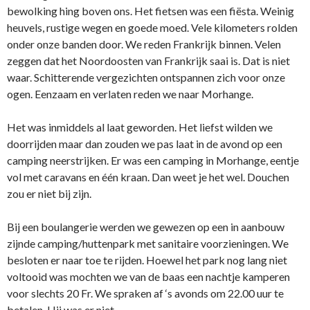
bewolking hing boven ons. Het fietsen was een fiësta. Weinig
heuvels, rustige wegen en goede moed. Vele kilometers rolden
onder onze banden door. We reden Frankrijk binnen. Velen
zeggen dat het Noordoosten van Frankrijk saai is. Dat is niet
waar. Schitterende vergezichten ontspannen zich voor onze
ogen. Eenzaam en verlaten reden we naar Morhange.
Het was inmiddels al laat geworden. Het liefst wilden we
doorrijden maar dan zouden we pas laat in de avond op een
camping neerstrijken. Er was een camping in Morhange, eentje
vol met caravans en één kraan. Dan weet je het wel. Douchen
zou er niet bij zijn.
Bij een boulangerie werden we gewezen op een in aanbouw
zijnde camping/huttenpark met sanitaire voorzieningen. We
besloten er naar toe te rijden. Hoewel het park nog lang niet
voltooid was mochten we van de baas een nachtje kamperen
voor slechts 20 Fr. We spraken af ‘s avonds om 22.00 uur te
betalen. Hij was er niet.