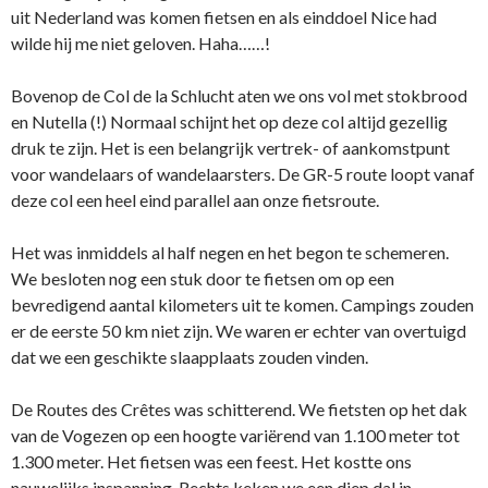
uit Nederland was komen fietsen en als einddoel Nice had
wilde hij me niet geloven. Haha……!
Bovenop de Col de la Schlucht aten we ons vol met stokbrood
en Nutella (!) Normaal schijnt het op deze col altijd gezellig
druk te zijn. Het is een belangrijk vertrek- of aankomstpunt
voor wandelaars of wandelaarsters. De GR-5 route loopt vanaf
deze col een heel eind parallel aan onze fietsroute.
Het was inmiddels al half negen en het begon te schemeren.
We besloten nog een stuk door te fietsen om op een
bevredigend aantal kilometers uit te komen. Campings zouden
er de eerste 50 km niet zijn. We waren er echter van overtuigd
dat we een geschikte slaapplaats zouden vinden.
De Routes des Crêtes was schitterend. We fietsten op het dak
van de Vogezen op een hoogte variërend van 1.100 meter tot
1.300 meter. Het fietsen was een feest. Het kostte ons
nauwelijks inspanning. Rechts keken we een diep dal in.