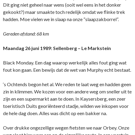
Dit ging niet geheel naar wens (ooit wel eens in het donker
gekookt?) maar smaakte toch redelijk omdat we flinke trek
hadden. Moe vielen we in slaap na onze “slaapzakborrel”.
Gereden afstand: 68 km
Maandag 26 juni 1989: Sellenberg – Le Markstein
Black Monday. Een dag waarop werkelijk alles fout ging wat
fout kon gaan. Een bewijs dat de wet van Murphy echt bestaat.
‘s Ochtends begon het al. We reden te laat weg en hadden geen
zin in klimmen. We kozen voor een andere weg om sneller uit te
zijn en een supermarkt aan te doen. In Kaysersberg, een zeer
toeristisch Duits georiënteerd stadje, wilden we inkopen voor
de hele dag doen. Alles was dicht op een bakker na.
Over drukke ongezellige wegen fietsten we naar Orbey. Onze
weg sloot hier weer aan op de eigenlijke route. In een voortuin