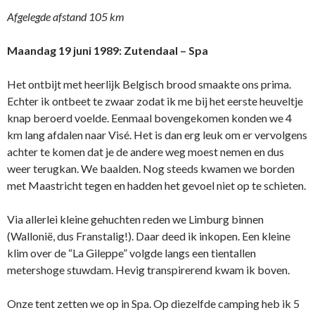
Afgelegde afstand 105 km
Maandag 19 juni 1989: Zutendaal – Spa
Het ontbijt met heerlijk Belgisch brood smaakte ons prima.
Echter ik ontbeet te zwaar zodat ik me bij het eerste heuveltje
knap beroerd voelde. Eenmaal bovengekomen konden we 4
km lang afdalen naar Visé. Het is dan erg leuk om er vervolgens
achter te komen dat je de andere weg moest nemen en dus
weer terugkan. We baalden. Nog steeds kwamen we borden
met Maastricht tegen en hadden het gevoel niet op te schieten.
Via allerlei kleine gehuchten reden we Limburg binnen
(Wallonië, dus Franstalig!). Daar deed ik inkopen. Een kleine
klim over de “La Gileppe” volgde langs een tientallen
metershoge stuwdam. Hevig transpirerend kwam ik boven.
Onze tent zetten we op in Spa. Op diezelfde camping heb ik 5