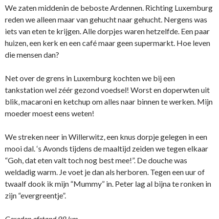
We zaten middenin de beboste Ardennen. Richting Luxemburg
reden we alleen maar van gehucht naar gehucht. Nergens was
iets van eten te krijgen. Alle dorpjes waren hetzelfde. Een paar
huizen, een kerk en een café maar geen supermarkt. Hoe leven
die mensen dan?
Net over de grens in Luxemburg kochten we bij een
tankstation wel zéér gezond voedsel! Worst en doperwten uit
blik, macaroni en ketchup om alles naar binnen te werken. Mijn
moeder moest eens weten!
We streken neer in Willerwitz, een knus dorpje gelegen in een
mooi dal. ‘s Avonds tijdens de maaltijd zeiden we tegen elkaar
“Goh, dat eten valt toch nog best mee!”. De douche was
weldadig warm. Je voet je dan als herboren. Tegen een uur of
twaalf dook ik mijn “Mummy” in. Peter lag al bijna te ronken in
zijn “evergreentje”.
Gereden afstand 98 km