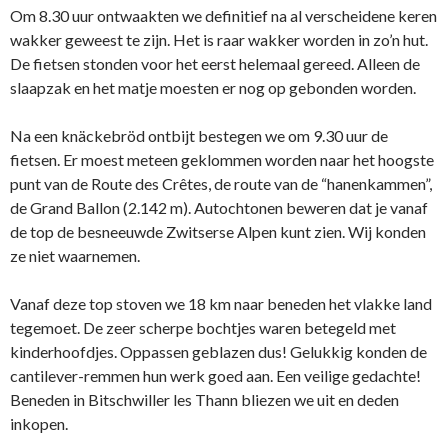
Om 8.30 uur ontwaakten we definitief na al verscheidene keren
wakker geweest te zijn. Het is raar wakker worden in zo’n hut.
De fietsen stonden voor het eerst helemaal gereed. Alleen de
slaapzak en het matje moesten er nog op gebonden worden.
Na een knäckebröd ontbijt bestegen we om 9.30 uur de
fietsen. Er moest meteen geklommen worden naar het hoogste
punt van de Route des Crêtes, de route van de “hanenkammen”,
de Grand Ballon (2.142 m). Autochtonen beweren dat je vanaf
de top de besneeuwde Zwitserse Alpen kunt zien. Wij konden
ze niet waarnemen.
Vanaf deze top stoven we 18 km naar beneden het vlakke land
tegemoet. De zeer scherpe bochtjes waren betegeld met
kinderhoofdjes. Oppassen geblazen dus! Gelukkig konden de
cantilever-remmen hun werk goed aan. Een veilige gedachte!
Beneden in Bitschwiller les Thann bliezen we uit en deden
inkopen.