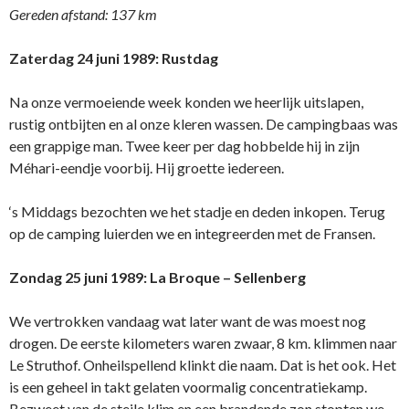
Gereden afstand: 137 km
Zaterdag 24 juni 1989: Rustdag
Na onze vermoeiende week konden we heerlijk uitslapen,
rustig ontbijten en al onze kleren wassen. De campingbaas was
een grappige man. Twee keer per dag hobbelde hij in zijn
Méhari-eendje voorbij. Hij groette iedereen.
‘s Middags bezochten we het stadje en deden inkopen. Terug
op de camping luierden we en integreerden met de Fransen.
Zondag 25 juni 1989: La Broque – Sellenberg
We vertrokken vandaag wat later want de was moest nog
drogen. De eerste kilometers waren zwaar, 8 km. klimmen naar
Le Struthof. Onheilspellend klinkt die naam. Dat is het ook. Het
is een geheel in takt gelaten voormalig concentratiekamp.
Bezweet van de steile klim en een brandende zon stopten we