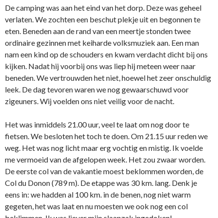
De camping was aan het eind van het dorp. Deze was geheel
verlaten. We zochten een beschut plekje uit en begonnen te
eten. Beneden aan de rand van een meertje stonden twee
ordinaire gezinnen met keiharde volksmuziek aan. Een man
nam een kind op de schouders en kwam verdacht dicht bij ons
kijken. Nadat hij voorbij ons was liep hij meteen weer naar
beneden. We vertrouwden het niet, hoewel het zeer onschuldig
leek. De dag tevoren waren we nog gewaarschuwd voor
zigeuners. Wij voelden ons niet veilig voor de nacht.
Het was inmiddels 21.00 uur, veel te laat om nog door te
fietsen. We besloten het toch te doen. Om 21.15 uur reden we
weg. Het was nog licht maar erg vochtig en mistig. Ik voelde
me vermoeid van de afgelopen week. Het zou zwaar worden.
De eerste col van de vakantie moest beklommen worden, de
Col du Donon (789 m). De etappe was 30 km. lang. Denk je
eens in: we hadden al 100 km. in de benen, nog niet warm
gegeten, het was laat en nu moesten we ook nog een col
beklimmen. Ik was liever mijn slaapzak ingedoken!